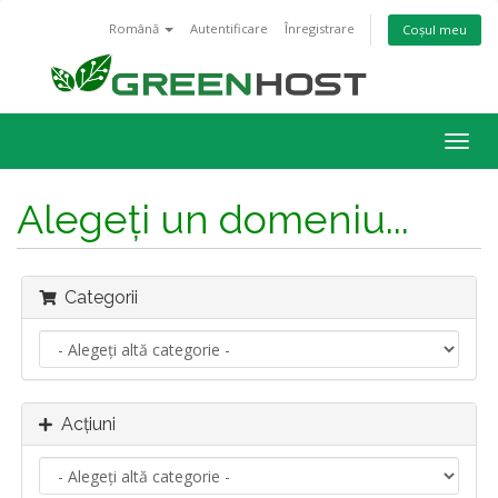
Română
Autentificare
Înregistrare
Coșul meu
Navi
Togg
Alegeți un domeniu...
Categorii
Acțiuni