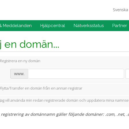
Svensk
 & Meddelanden
Hjälpcentral
Nätverksstatus
Partner
j en domän...
Registrera en ny domän
www.
Flytta/Transfer en domän från en annan registrar
Jag vill använda min redan registrerade domän och uppdatera mina namnse
 registrering av domännamn gäller följande domäner: .com, .net, .or