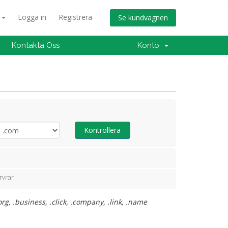
a
Logga in
Registrera
Se kundvagnen
Kontakta Oss
Konto
Kontrollera
rvrar
g, .business, .click, .company, .link, .name