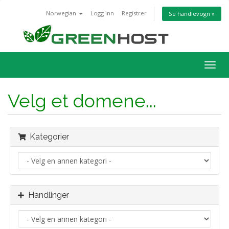
Norwegian
Logg inn
Registrer
Se handlevogn »
Bytt
navig
Velg et domene...
Kategorier
Handlinger