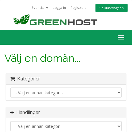
Svenska
Logga in
Registrera
Se kundvagnen
Togg
navig
Välj en domän...
Kategorier
Handlingar