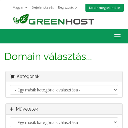
Magyar
Bejelentkezés
Regisztráció
Kosár megtekintése
Váltá
a
navig
Domain választás...
Kategóriák
Műveletek