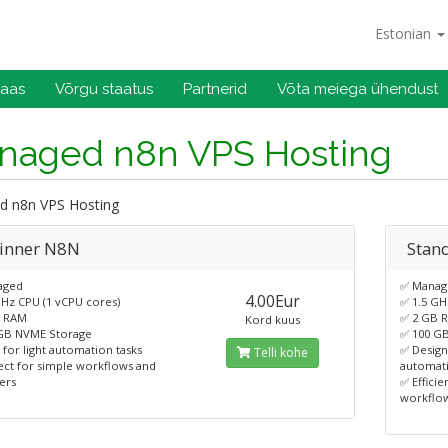
Estonian
baas
Võrgu staatus
Partnerid
Võta meiega ühendust
naged n8n VPS Hosting
 n8n VPS Hosting
inner N8N
Stan
aged
✅ Manag
4.00Eur
GHz CPU (1 vCPU cores)
✅ 1.5 GH
B RAM
✅ 2 GB 
Kord kuus
GB NVME Storage
✅ 100 G
 for light automation tasks
✅ Desig
Telli kohe
ect for simple workflows and
automat
ers
✅ Effici
workflo