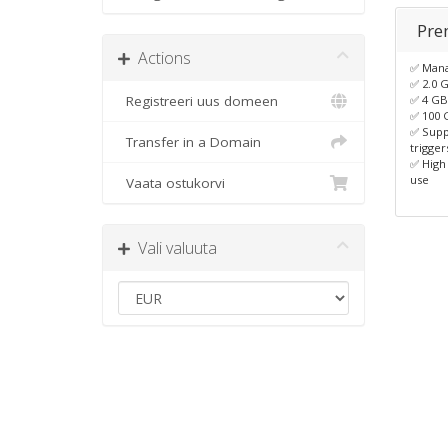
Pre
Actions
✅ Man
✅ 2.0 
Registreeri uus domeen
✅ 4 G
✅ 100 
✅ Supp
Transfer in a Domain
trigger
✅ High
use
Vaata ostukorvi
Vali valuuta