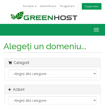
Română
Autentificare
Înregistrare
Coșul meu
Navi
Togg
Alegeți un domeniu...
Categorii
Acțiuni