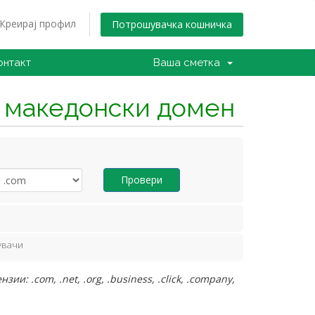
Креирај профил
Потрошувачка кошничка
онтакт
Ваша сметка
н македонски домен
Провери
увачи
: .com, .net, .org, .business, .click, .company,