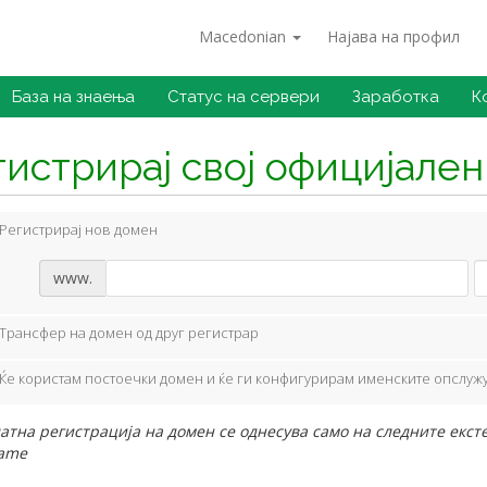
Macedonian
Најава на профил
База на знаења
Статус на сервери
Заработка
К
гистрирај свој официјале
Регистрирај нов домен
www.
Трансфер на домен од друг регистрар
Ќе користам постоечки домен и ќе ги конфигурирам именските опслуж
атна регистрација на домен се однесува само на следните екстензии
name