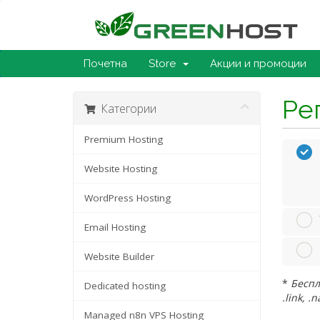
Почетна
Store
Акции и промоции
Ре
Категории
Premium Hosting
Website Hosting
WordPress Hosting
Email Hosting
Website Builder
*
Беспл
Dedicated hosting
.link, .
Managed n8n VPS Hosting