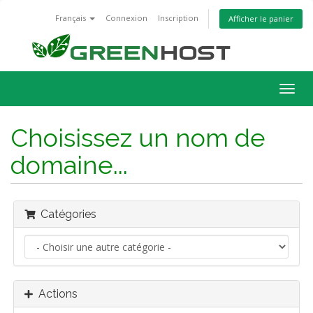
Français
Connexion
Inscription
Afficher le panier
Bascu
la
navig
Choisissez un nom de
domaine...
Catégories
Actions