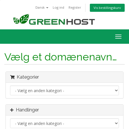
Dansk
Log ind
Register
Vis bestillingskurv
Togg
navig
Vælg et domænenavn…
Kategorier
Handlinger