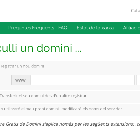
Cat
Preguntes Freqüents - FAQ
Estat de la xarxa
Afiliaci
ulli un domini ...
Registrar un nou domini
www.
Transferir el seu domini des d'un altre registrar
Jo utilitzaré el meu propi domini i modificaré els noms del servidor
re Gratis de Domini s'aplica només per les següents extensions: .com,