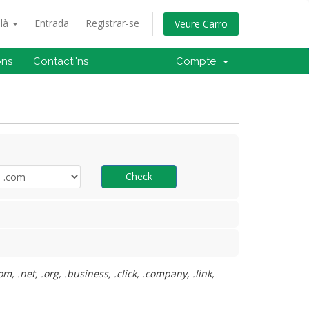
alà
Entrada
Registrar-se
Veure Carro
ons
Contacti'ns
Compte
Check
 .net, .org, .business, .click, .company, .link,