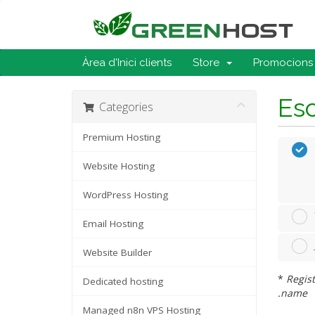
Àrea d'Inici clients
Store
Promocions
Esc
Categories
Premium Hosting
Website Hosting
WordPress Hosting
Email Hosting
Website Builder
*
Regist
Dedicated hosting
.name
Managed n8n VPS Hosting