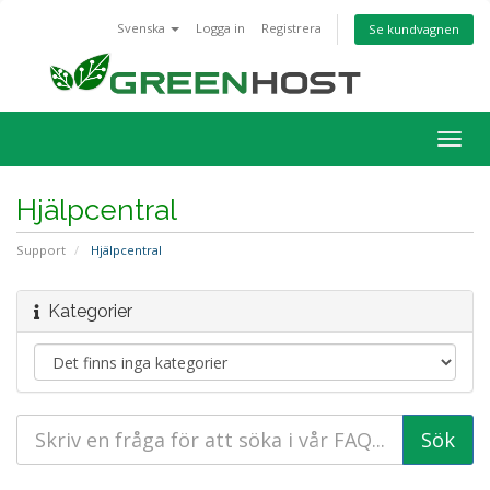
Svenska
Logga in
Registrera
Se kundvagnen
Togg
navig
Hjälpcentral
Support
Hjälpcentral
Kategorier