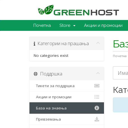
Почетна
Store
Акции и промоции
Ба
Категории на прашања
No categories exist
Почетна
Поддршка
Тикети за поддршка
Кат
Акции и промоции
База на знаења
Превземања