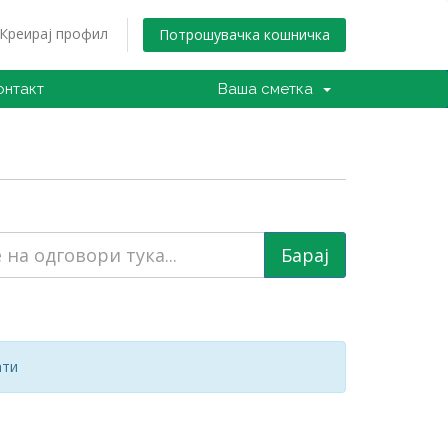
Креирај профил
Потрошувачка кошничка
онтакт
Ваша сметка
ати