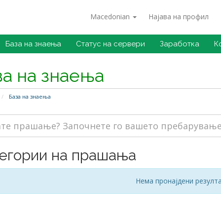
Macedonian
Најава на профил
База на знаења
Статус на сервери
Заработка
К
за на знаења
База на знаења
егории на прашања
Нема пронајдени резулт