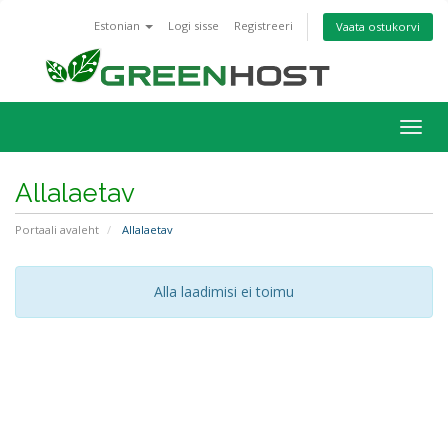
Estonian
Logi sisse
Registreeri
Vaata ostukorvi
Togg
navig
Allalaetav
Portaali avaleht
Allalaetav
Alla laadimisi ei toimu