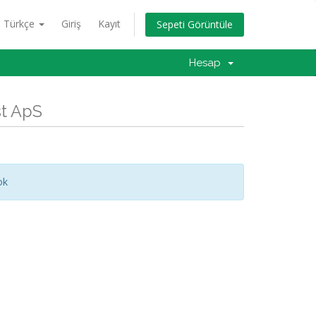
Türkçe
Giriş
Kayıt
Sepeti Görüntüle
Hesap
st ApS
ok