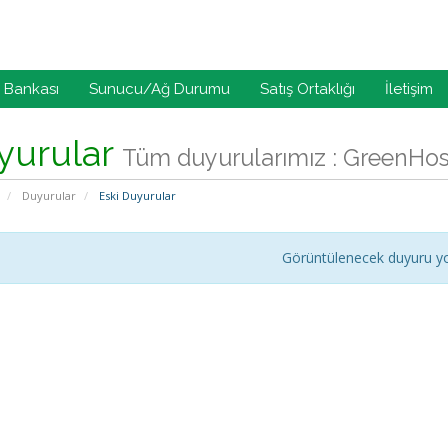
i Bankası
Sunucu/Ağ Durumu
Satış Ortaklığı
İletişim
yurular
Tüm duyurularımız : GreenHo
Duyurular
Eski Duyurular
Görüntülenecek duyuru y