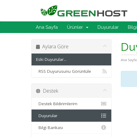
Ana Sayfa
Ürünler
Duyurular
Bilg
Du
Aylara Göre
Eski Duyurular...
Ana Sayfa
RSS Duyurusunu Görüntüle
Destek
Destek Bildirimlerim
Duyurular
Bilgi Bankası