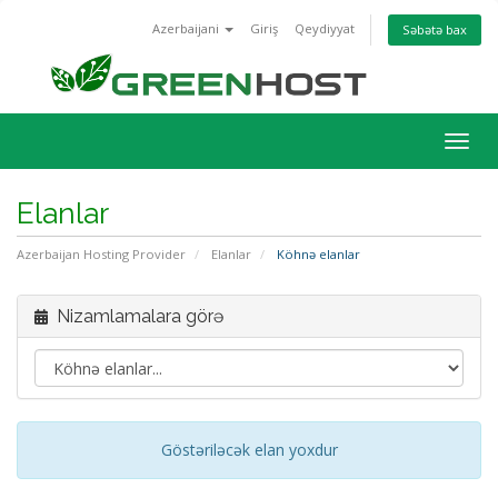
Azerbaijani
Giriş
Qeydiyyat
Səbətə bax
Naviq
keçid
Elanlar
Azerbaijan Hosting Provider
Elanlar
Köhnə elanlar
Nizamlamalara görə
Göstəriləcək elan yoxdur